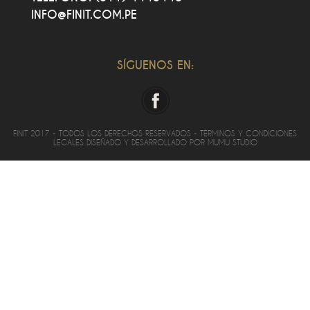
INFO@FINIT.COM.PE
SÍGUENOS EN:
FINIT 2017 - TODOS LOS DERECHOS RESERVADOS - TÉRMINOS Y CONDICIONES
LEGALES DISEÑADO Y DESARROLLADO POR MUMU STUDIO